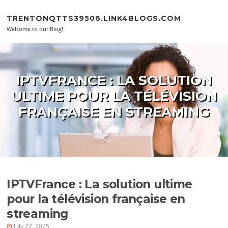
Skip to content
TRENTONQTTS39506.LINK4BLOGS.COM
Welcome to our Blog!
IPTVFRANCE : LA SOLUTION
ULTIME POUR LA TÉLÉVISION
FRANÇAISE EN STREAMING
IPTVFrance : La solution ultime
pour la télévision française en
streaming
July 22, 2025